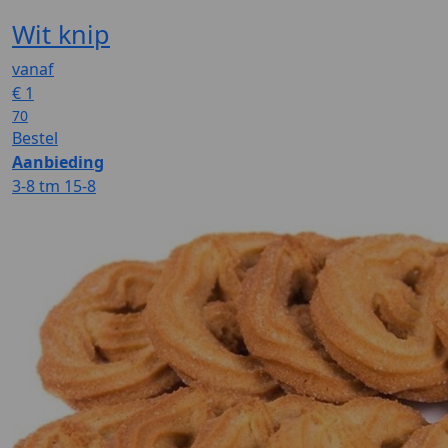
Wit knip
vanaf
€
1
70
Bestel
Aanbieding
3-8 tm 15-8