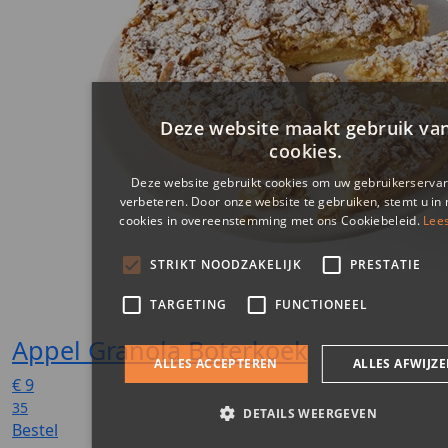
Appel Granola Boterkoek
€
9
35
Bestel