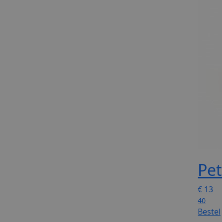
Pet
€
13
40
Bestel