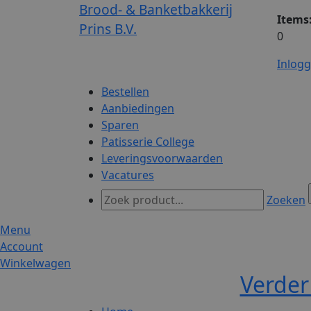
Brood- & Banketbakkerij
Items
Prins B.V.
0
Inlog
Bestellen
Aanbiedingen
Sparen
Patisserie College
Leveringsvoorwaarden
Vacatures
Zoeken
Menu
Account
Winkelwagen
Verder