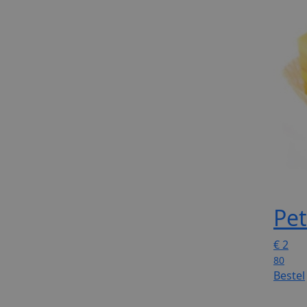
Pet
€
2
80
Bestel