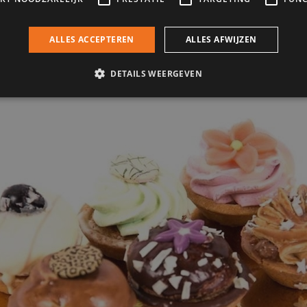
it Four Chipolata p/8st.