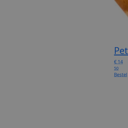
Pet
€
14
50
Bestel