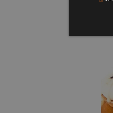
Pet
€
18
75
Bestel