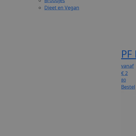
Broodjes
Dieet en Vegan
PF 
vanaf
€
2
80
Bestel