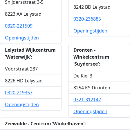
Snijdersstraat 3-5
8242 BD Lelystad
8223 AA Lelystad
0320-236885
0320-221509
Openingstijden
Openingstijden
Lelystad Wijkcentrum
Dronten -
'Waterwijk':
Winkelcentrum
‘Suydersee’:
Voorstraat 287
De Kiel 3
8226 HD Lelystad
8254 KS Dronten
0320-219357
0321-312142
Openingstijden
Openingstijden
Zeewolde - Centrum ‘Winkelhaven’: