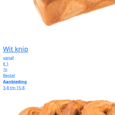
Wit knip
vanaf
€
1
70
Bestel
Aanbieding
3-8 tm 15-8