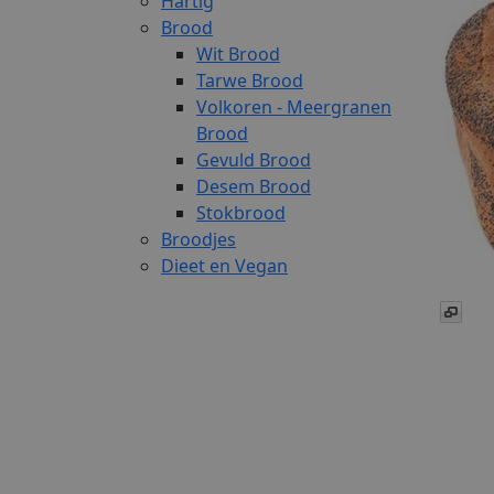
Hartig
Brood
Wit Brood
Tarwe Brood
Volkoren - Meergranen
Brood
Gevuld Brood
Desem Brood
Stokbrood
Broodjes
Dieet en Vegan