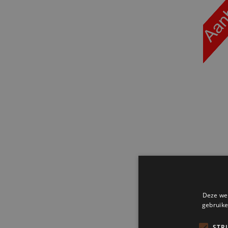
Aanbi
op: di