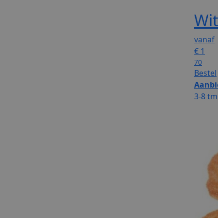
Wit
vanaf
€
1
70
Bestel
Aanbi
3-8 tm