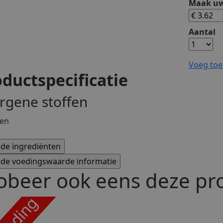
Maak uw
Aantal
Voeg toe
ductspecificatie
ergene stoffen
obeer ook eens deze pro