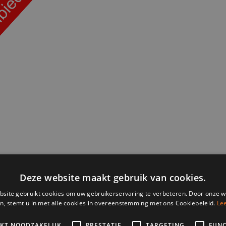
eding
nsdag