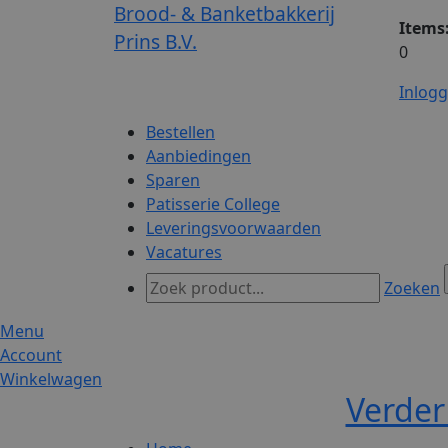
Brood- & Banketbakkerij
Items
Prins B.V.
0
Inlog
Bestellen
Aanbiedingen
Sparen
Patisserie College
Leveringsvoorwaarden
Vacatures
Zoeken
Menu
Account
Winkelwagen
Verder