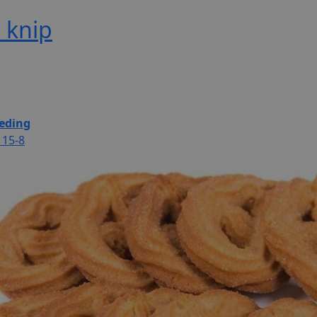
 knip
eding
 15-8