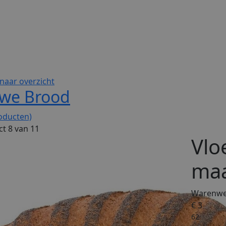
naar overzicht
rwe Brood
oducten)
t 8 van 11
Vlo
ma
Warenwet
€ 3
62