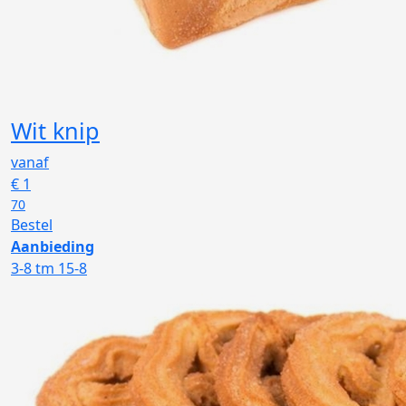
Wit knip
vanaf
€
1
70
Bestel
Aanbieding
3-8 tm 15-8