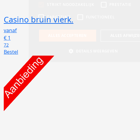
Casino bruin vierk.
vanaf
€
1
72
Bestel