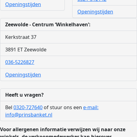
Openingstijden
Openingstijden
Zeewolde - Centrum ‘Winkelhaven’:
Kerkstraat 37
3891 ET Zeewolde
036-5226827
Openingstijden
Heeft u vragen?
Bel
0320-727640
of stuur ons een
e-mail:
info@prinsbanket.nl
Voor allergenen informatie verwijzen wij naar onze
winkels, de verkoopmedewerker kan hierover