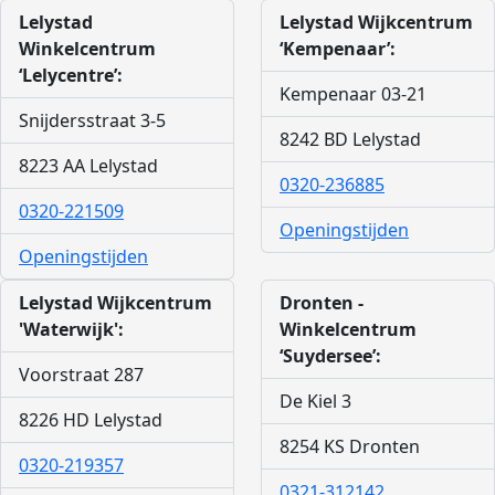
Lelystad
Lelystad Wijkcentrum
Winkelcentrum
‘Kempenaar’:
‘Lelycentre’:
Kempenaar 03-21
Snijdersstraat 3-5
8242 BD Lelystad
8223 AA Lelystad
0320-236885
0320-221509
Openingstijden
Openingstijden
Lelystad Wijkcentrum
Dronten -
'Waterwijk':
Winkelcentrum
‘Suydersee’:
Voorstraat 287
De Kiel 3
8226 HD Lelystad
8254 KS Dronten
0320-219357
0321-312142