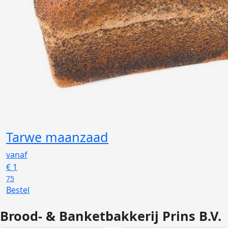
Tarwe maanzaad
vanaf
€
1
75
Bestel
Brood- & Banketbakkerij Prins B.V.